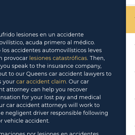
sufrido lesiones en un accidente
vilístico, acuda primero al médico.
o los accidentes automovilísticos leves
 provocar
lesiones catastróficas
. Then,
 you speak to the insurance company,
out to our Queens car accident lawyers to
s your
car accident claim
. Our car
nt attorney can help you recover
sation for your lost pay and medical
Our car accident attorneys will work to
he negligent driver responsible following
r vehicle accident.
maciones por lesiones en accidentes