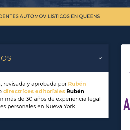
DENTES AUTOMOVILÍSTICOS EN QUEENS
TOS
a, revisada y aprobada por
Rubén
vo
directrices editoriales
Rubén
on más de 30 años de experiencia legal
A
es personales en Nueva York.