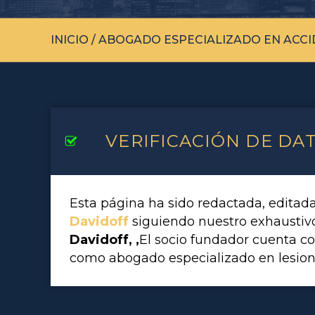
INICIO
/
ABOGADO ESPECIALIZADO EN ACCI
VERIFICACIÓN DE DA
Esta página ha sido redactada, editad
Davidoff
siguiendo nuestro exhausti
Davidoff, ,
El socio fundador cuenta c
como abogado especializado en lesion