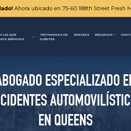
ado!
Ahora ubicado en 75-60 188th Street Fresh 
N LAS QUE
TESTIMONIOS DE
EMPLEOS
RECURSOS
CONT
MOS SERVICIOS
CLIENTES
ABOGADO ESPECIALIZADO E
CIDENTES AUTOMOVILÍSTI
EN QUEENS