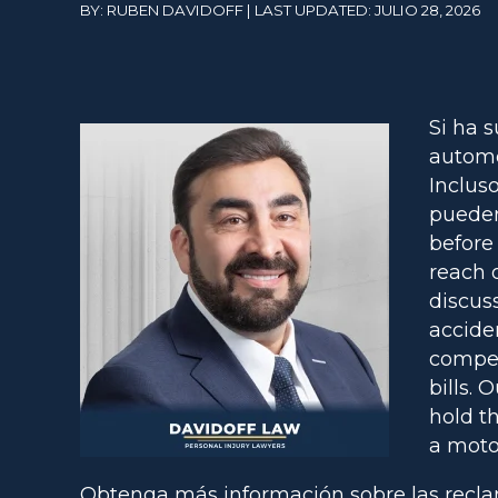
BY: RUBEN DAVIDOFF | LAST UPDATED: JULIO 28, 2026
Si ha 
automo
Inclus
pueden
before
reach 
discus
accide
compen
bills. 
hold t
a moto
Obtenga más información sobre las recla